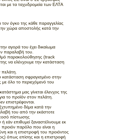
ται με τα ταχυδρομεία των ΕΛΤΑ
 τον όγκο της κάθε παραγγελίας
 την χώρα αποστολής κατά την
την αγορά του έχει δικαίωμα
ην παραλαβή του.
ιθμό παρακολούθησης (track
άτης να ελένχουμε την κατάσταση
 πελάτη.
ου κατάσταση σφραγισμένο στην
 με όλο το περιεχόμενό του
.
κατάστημα μας γίνεται έλενχος της
για το προϊόν στον πελάτη.
εν επιστρέφονται.
 (χτυπημένο δέμα κατά την
αλαβή του από την εκάστοτε
ο ποσό πίστωσης
ή εάν επιθυμεί ξαναστέλνουμε εκ
ο προιόν παρόλο που είναι η
θύνη και η επιστροφή του προιόντος
ος) όπως επίσης και η επιστροφή