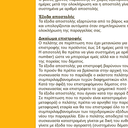
ημέρες μετά την ολοκλήρωση και η αποστολή γίνε
συστημένα με αριθμό αποστολής
Έξοδα αποστολής
Τα έξοδα αποστολής εξαρτώνται από το βάρος και
και υπολογίζονται αυτόματα όταν σημπληρώνετε
ολοκλήρωση της παραγγελίας σας.
Δικαίωμα επιστροφής
Ο πελάτης σε περίπτωση που έχει μετανιώσει για 
επιστροφής του προϊόντος έως 14 ημέρες μετά τ
Η απσοτολή θα πρέπει να γίνει συστημένη με αρ
number) ώστε να μπορούμε εμείς αλλά και ο πελ
της πορείας του δέματος.
Τα έξοδα αποστολής για επιστροφή βαρύνουν τον
Το προιόν θα πρέπει να βρίσκεται στην αρχική τ
συσκευασία που το παρέλαβε ο εκάστοτε πελάτης
συμπεριλαμβανομένων τυχών διαφημιστικών κλπ
Κατά την άφιξή του επιστρεφόμενου δέματος στο 
συσκευασίας και επιστρέφετε το χρηματικό ποσό 
Τα έξοδα αποστολής που έγιναν κατά την αγορά δ
Σε περίπτωση που το προιόν είναι κατεστραμένο
μεταφορά) ο πελάτης πρέπει να αρνηθεί την παρ
μεταφορική εταιρία και θα του επιστραφεί όλο τ
συμπεριλαμβανομένων των ταχυδρομικών εξόδων 
νέου την παραγγελία. Εάν ο πελάτης αποδεχτεί τ
συσκευασία κατεστραμένη γίνεται με δική του ευ
γίνετε με έξοδα του αγοραστή (συστημένου δέματ