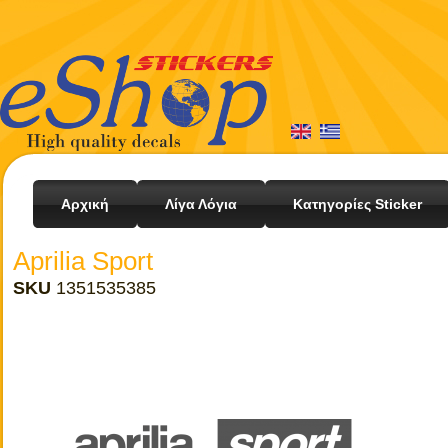
Αρχική
Λίγα Λόγια
Κατηγορίες Sticker
Aprilia Sport
SKU
1351535385