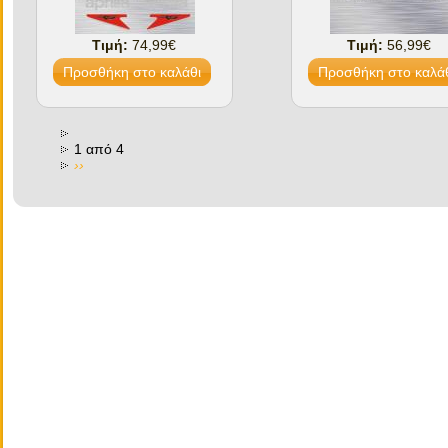
Τιμή:
74,99€
Τιμή:
56,99€
1 από 4
››