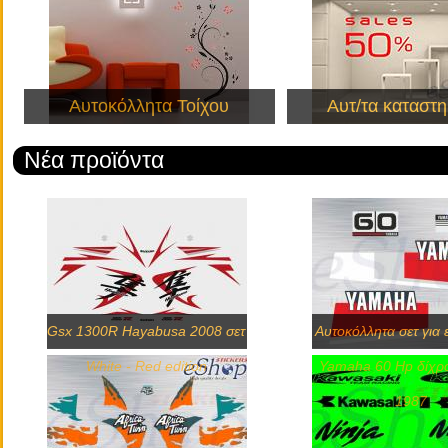
Αυτοκόλλητα Τοίχου
Αυτ/τα καταστ
Νέα προϊόντα
Gsx 1300R Hayabusa 2008 σετ
Αυτοκόλλητα σετ για 
White - Red edition
Yamaha 60 Hp δίχρ
1987