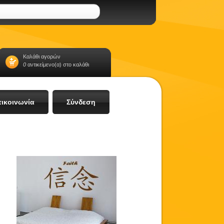
Καλάθι αγορών
0
αντικείμενο(α) στο καλάθι
ικοινωνία
Σύνδεση