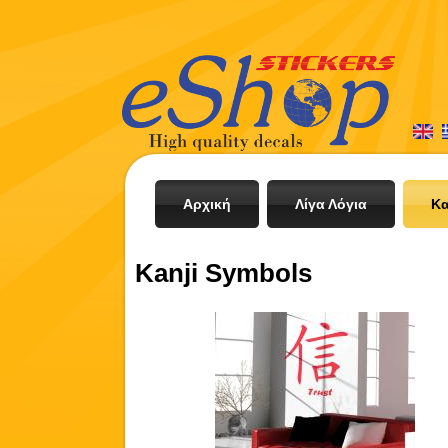
Αρχική
Λίγα Λόγια
Κα
Kanji Symbols