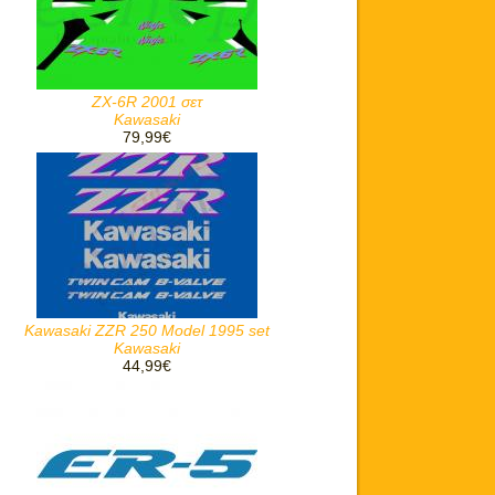
ZX-6R 2001 σετ
Kawasaki
79,99€
Kawasaki ZZR 250 Model 1995 set
Kawasaki
44,99€