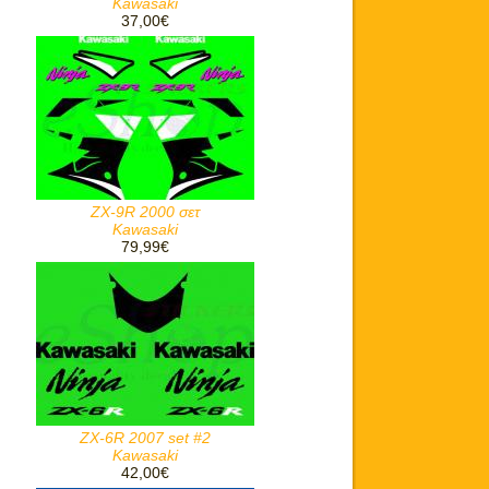
Kawasaki
37,00€
ZX-9R 2000 σετ
Kawasaki
79,99€
ZX-6R 2007 set #2
Kawasaki
42,00€