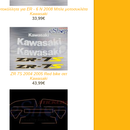
υτοκόλλητα για ER - 6 N 2008 Μπλε μοτοσυκλέτα
Kawasaki
33,99€
ZR 7S 2004 2005 Red bike σετ
Kawasaki
43,99€