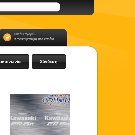
Καλάθι αγορών
0
αντικείμενο(α) στο καλάθι
ικοινωνία
Σύνδεση