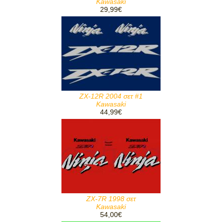
Kawasaki
29,99€
ZX-12R 2004 σετ #1
Kawasaki
44,99€
ZX-7R 1998 σετ
Kawasaki
54,00€