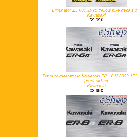
Eliminator ZL 600 1995 Yellow bike decals σ
Kawasaki
59,99€
Σετ αυτοκόλλητα για Kawasaki ER - 6 N 2009 AB
μοτοσυκλέτα
Kawasaki
33,99€