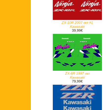
ZX-10R 2007 σετ #1
Kawasaki
39,99€
ZX-6R 1997 σετ
Kawasaki
79,99€