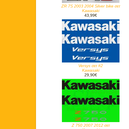
ZR 7S 2003 2004 Silver bike σετ
Kawasaki
43,99€
Versys σετ #2
Kawasaki
29,90€
Z 750 2007 2012 σετ