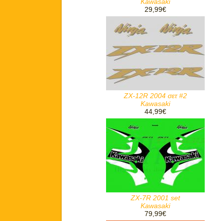
Kawasaki
29,99€
ZX-12R 2004 σετ #2
Kawasaki
44,99€
ZX-7R 2001 set
Kawasaki
79,99€