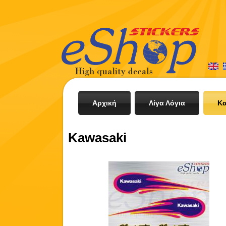
Αρχική
Λίγα Λόγια
Κα
Kawasaki