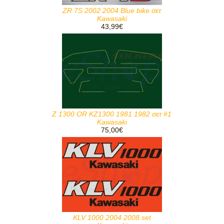
ZR 7S 2002 2004 Blue bike σετ
Kawasaki
43,99€
Z 1300 OR KZ1300 1981 1982 σετ #1
Kawasaki
75,00€
KLV 1000 2004 2008 set