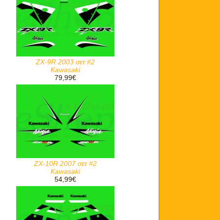
ZX-9R 2003 σετ #2
Kawasaki
79,99€
ZX-10R 2007 σετ #2
Kawasaki
54,99€