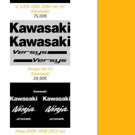
Z 1300 1981 1982 σετ #2
Kawasaki
75,00€
Versys σετ #1
Kawasaki
29,90€
Ninja 250R 2008 2013 σετ