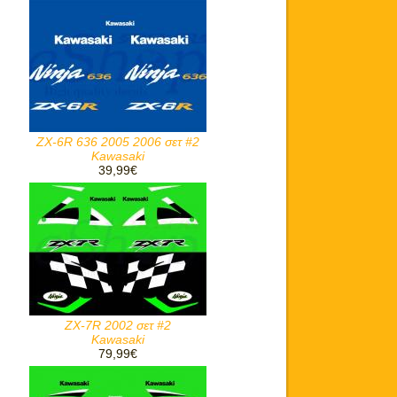
ZX-6R 636 2005 2006 σετ #2
Kawasaki
39,99€
ZX-7R 2002 σετ #2
Kawasaki
79,99€