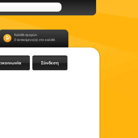
Καλάθι αγορών
0
αντικείμενο(α) στο καλάθι
ικοινωνία
Σύνδεση