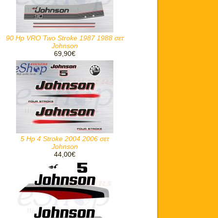
90 Hp VRO Two Stroke 1987 1988 σετ
Johnson
69,90€
5 Hp 4 Stroke 2004 2006 σετ
Johnson
44,00€