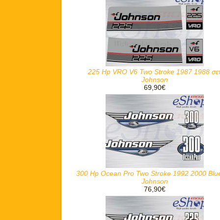
225 Hp VRO V6 Two Stroke 1987 1988 σε
Johnson
69,90€
300 Hp Ocean Pro Two Stroke 1992 2000 Blue
Johnson
76,90€