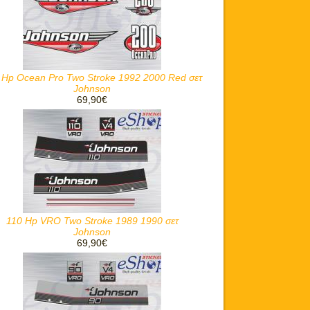
 Hp Ocean Pro Two Stroke 1992 2000 Red σετ
Johnson
69,90€
110 Hp VRO Two Stroke 1989 1990 σετ
Johnson
69,90€