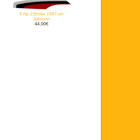
5 Hp 2Stroke 1997 σετ
Johnson
44,00€