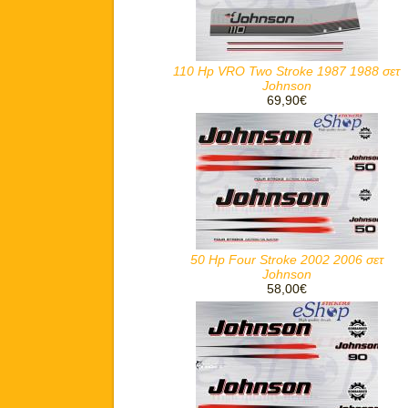
110 Hp VRO Two Stroke 1987 1988 σετ
Johnson
69,90€
50 Hp Four Stroke 2002 2006 σετ
Johnson
58,00€