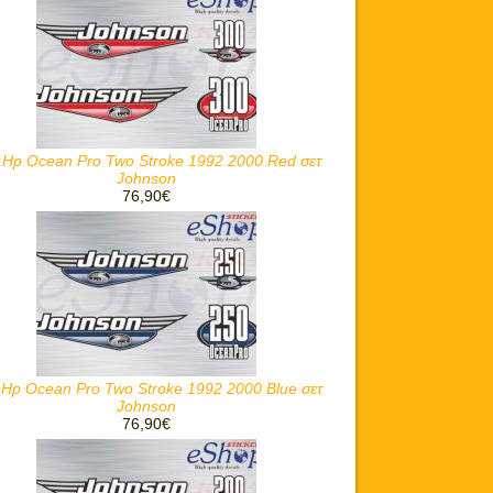
 Hp Ocean Pro Two Stroke 1992 2000 Red σετ
Johnson
76,90€
 Hp Ocean Pro Two Stroke 1992 2000 Blue σετ
Johnson
76,90€