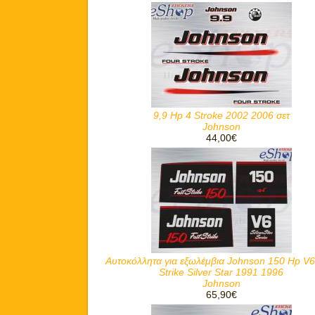
9,9 Hp 4 Stroke 2002 2006 σετ
Johnson
44,00€
Αυτοκόλλητα για εξωλέμβια Johnson 150 Hp V6
Strike Silver Star 1991 1996
Johnson
65,90€