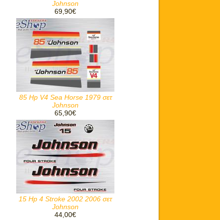
Johnson
69,90€
85 Hp V4 Sea Horse 1979 σετ
Johnson
65,90€
15 Hp 4 Stroke 2002 2006 σετ
Johnson
44,00€