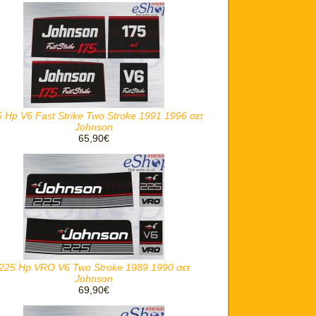
 Hp V6 Fast Strike Two Stroke 1991 1996 σετ
Johnson
65,90€
225 Hp VRO V6 Two Stroke 1989 1990 σετ
Johnson
69,90€