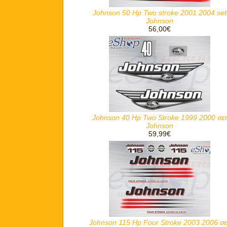
Johnson 50 Hp Two stroke 2001 2004 set
Johnson
56,00€
Johnson 40 Hp Two Stroke 1999 2000 σετ
Johnson
59,99€
Johnson 115 Hp Four Stroke 2003 2006 σε