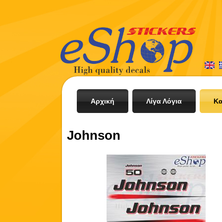
Αρχική
Λίγα Λόγια
Κα
Johnson