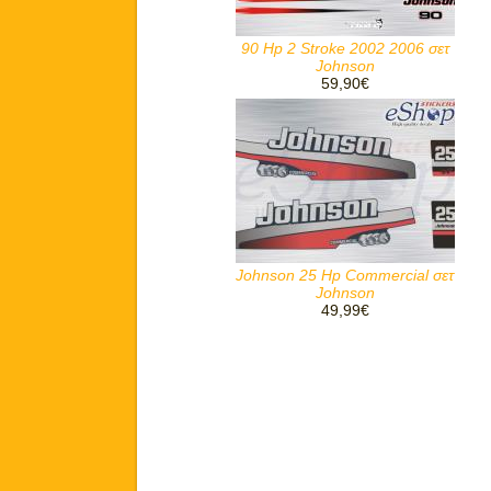
90 Hp 2 Stroke 2002 2006 σετ
Johnson
59,90€
Johnson 25 Hp Commercial σετ
Johnson
49,99€