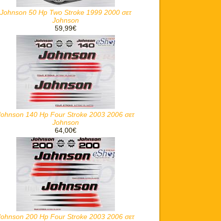
Johnson 50 Hp Two Stroke 1999 2000 σετ
Johnson
59,99€
Johnson 140 Hp Four Stroke 2003 2006 σετ
Johnson
64,00€
Johnson 200 Hp Four Stroke 2003 2006 σετ