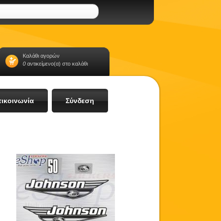
Καλάθι αγορών
0
αντικείμενο(α) στο καλάθι
ικοινωνία
Σύνδεση