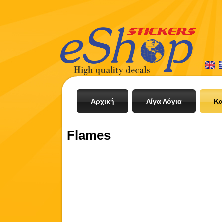
Αρχική
Λίγα Λόγια
Κα
Flames