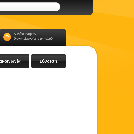
Καλάθι αγορών
0
αντικείμενο(α) στο καλάθι
ικοινωνία
Σύνδεση