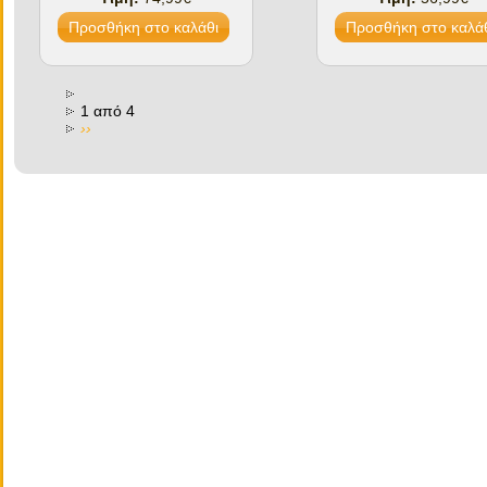
1 από 4
››