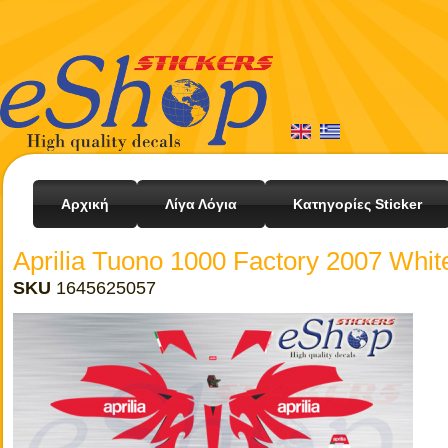
Αρχική
Λίγα Λόγια
Κατηγορίες Sticker
Aprilia Tuono 1000 Factory 2007 Whit
SKU
1645625057