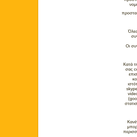
νομ
προστα
Όλες
συ
Οι συ
Κατά τ
σας c
επισ
κο
ιστό
skype
vide
(goo
στατισ
Κανέ
μπορ
περισσ