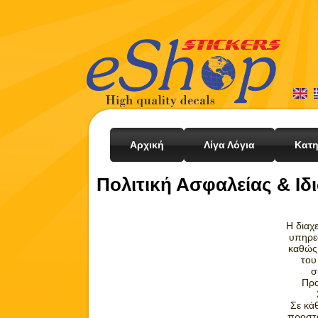
Αρχική
Λίγα Λόγια
Κατη
Πολιτική Ασφαλείας & Ιδ
Η διαχ
υπηρε
καθώς 
του
σ
Προ
Σε κά
προστ