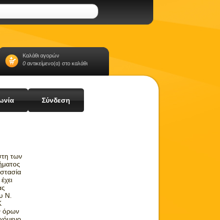
Καλάθι αγορών
0
αντικείμενο(α) στο καλάθι
ωνία
Σύνδεση
στη των
ήματος
οστασία
έχει
ας
υ Ν.
Κ
ν όρων
χόμενο