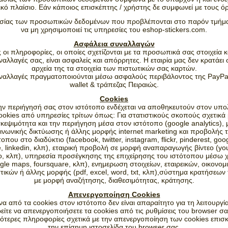
ικό πλαίσιο. Εάν κάποιος επισκέπτης / χρήστης δε συμφωνεί με τους ό
σίας των προσωπικών δεδομένων που προβλέπονται στο παρόν τμήμα 
να μη χρησιμοποιεί τις υπηρεσίες του eshop-stickers.com.
Ασφάλεια συναλλαγών
 οι πληροφορίες, οι οποίες σχετίζονται με τα προσωπικά σας στοιχεία κα
ναλλαγές σας, είναι ασφαλείς και απόρρητες. Η εταιρία μας δεν κρατάει 
αρχεία της τα στοιχεία των πιστωτικών σας καρτών.
ναλλαγές πραγματοποιούνται μέσω ασφαλούς περιβάλοντος της PayPal
wallet & τράπεζας Πειραιώς.
Cookies
ην περιήγησή σας στον ιστότοπο ενδέχεται να αποθηκευτούν στον υπο
ookies από υπηρεσίες τρίτων όπως: Για στατιστικούς σκοπούς σχετικά 
κεψιμότητα και την περιήγηση μέσα στον ιστότοπο (google analytics),
ινωνικής δικτύωσης ή άλλης μορφής internet marketing και προβολής 
τοπου στο διαδύκτιο (facebook, twitter, instagram, flickr, pinderest, goog
, linkedin, κλπ), εταιρική προβολή σε μορφή αναπαραγωγής βίντεο (yo
o, κλπ), υπηρεσία προσέγκησης της επιχείρησης του ιστότοπου μέσω 
gle maps, foursquare, κλπ), ενημερωση στοιχείων, εταιρεικών, οικονομ
τικών ή άλλης μορφής (pdf, excel, word, txt, κλπ),σύστημα κρατήσεων
με μορφή αναζήτησης, διαθεσιμότητας, κράτησης.
Απενεργοποίηση Cookies
να από τα cookies στον ιστότοπο δεν είναι απαραίτητο για τη λειτουργία
είτε να απενεργοποιήσετε τα cookies από τις ρυθμίσεις του browser σας
ότερες πληροφορίες σχετικά με την απενεργοποίηση των cookies επισκ
την επίσημη ιστοσελίδα του browser σας.