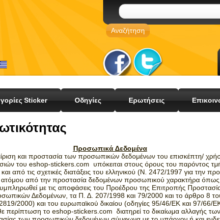
γορίες Sticker
Οδηγίες
Ερωτήσεις
Επικοιν
ιωτικότητας
Προσωπικά Δεδομένα
είριση και προστασία των προσωπικών δεδομένων του επισκέπτη/ χρή
σιών του eshop-stickers.com υπόκειται στους όρους του παρόντος τμ
και από τις σχετικές διατάξεις του ελληνικού (Ν. 2472/1997 για την πρ
 ατόμου από την προστασία δεδομένων προσωπικού χαρακτήρα όπως 
υμπληρωθεί με τις αποφάσεις του Προέδρου της Επιτροπής Προστασί
σωπικών Δεδομένων, τα Π. Δ. 207/1998 και 79/2000 και το άρθρο 8 το
2819/2000) και του ευρωπαϊκού δικαίου (οδηγίες 95/46/ΕΚ και 97/66/Ε
θε περίπτωση το eshop-stickers.com διατηρεί το δικαίωμα αλλαγής τω
ασίας των προσωπικών δεδομένων σύμφωνα με το υπάρχον ή και ενδε