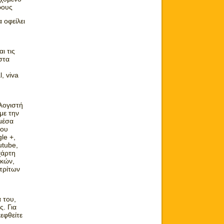
ρους
οφείλει
ι τις
στα
, viva
λογιστή
με την
 μέσα
του
le +,
utube,
χάρτη
ικών,
 τρίτων
 του,
. Για
εφθείτε