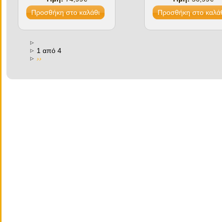
1 από 4
››