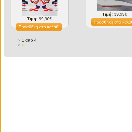
Τιμή:
39,99€
Τιμή:
99,90€
1 από 4
››