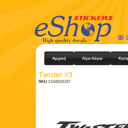
Αρχική
Λίγα Λόγια
Κατη
Twister #3
SKU
1334920187