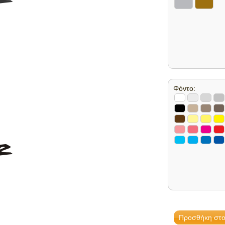
Φόντο: