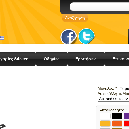
γορίες Sticker
Οδηγίες
Ερωτήσεις
Επικοιν
Μέγεθος:
*
Αυτοκόλλητο/Μά
Αυτοκόλλητο:
*