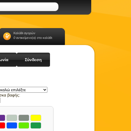
Καλάθι αγορών
0
αντικείμενο(α) στο καλάθι
ωνία
Σύνδεση
σκα βαφής: