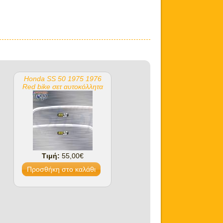
Honda SS 50 1975 1976
Red bike σετ αυτοκόλλητα
Τιμή:
55,00€