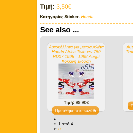
Τιμή:
3,50€
Κατηγορίες Sticker:
Honda
See also ...
Αυτοκόλλητα για μοτοσυκλέτα
Αυτ
Honda Africa Twin xrv 750
Tra
RD07 1995 - 1998 Ασημί
Κόκκινη έκδοση
Τιμή:
99,90€
1 από 4
››