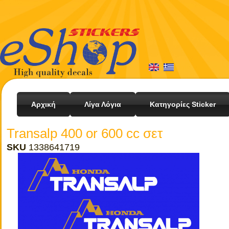
Αρχική
Λίγα Λόγια
Κατηγορίες Sticker
Transalp 400 or 600 cc σετ
SKU
1338641719