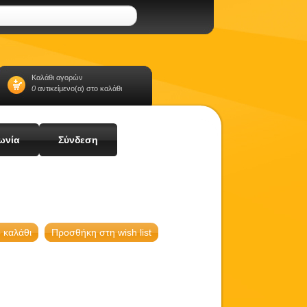
Καλάθι αγορών
0
αντικείμενο(α) στο καλάθι
ωνία
Σύνδεση