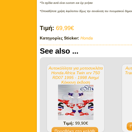
*Τα σχέδια αυτά είναι custom και όχι γνήσια
*Οποιαδήποτε χρήση λογότυπου δίχως την συναίνεση του πνευματικού δημιου
Τιμή:
69,99€
Κατηγορίες Sticker:
Honda
See also ...
Αυτοκόλλητα για μοτοσυκλέτα
Αυτ
Honda Africa Twin xrv 750
Tra
RD07 1995 - 1998 Ασημί
Κόκκινη έκδοση
Τιμή:
99,90€