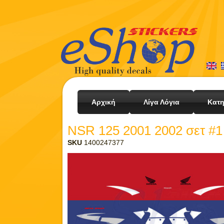
Αρχική
Λίγα Λόγια
Κατη
NSR 125 2001 2002 σετ #1
SKU
1400247377