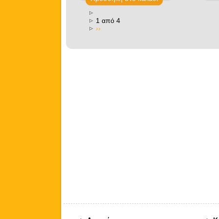
1 από 4
››