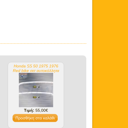
Honda SS 50 1975 1976
Red bike σετ αυτοκόλλητα
Τιμή:
55,00€