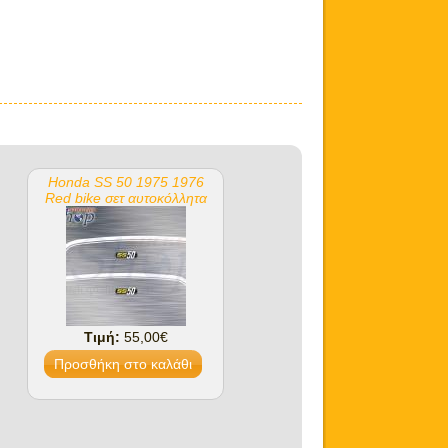
Honda SS 50 1975 1976
Red bike σετ αυτοκόλλητα
Τιμή:
55,00€