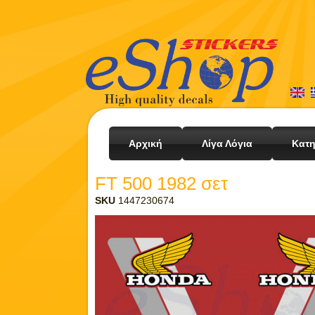
Αρχική
Λίγα Λόγια
Κατη
FT 500 1982 σετ
SKU
1447230674