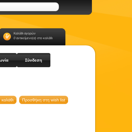
Καλάθι αγορών
0
αντικείμενο(α) στο καλάθι
ωνία
Σύνδεση