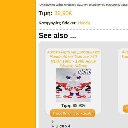
*Οποιαδήποτε χρήση λογότυπου δίχως την συναίνεση του πνευματικού δημιου
Τιμή:
39,90€
Κατηγορίες Sticker:
Honda
See also ...
Αυτοκόλλητα για μοτοσυκλέτα
Αυτ
Honda Africa Twin xrv 750
Tra
RD07 1995 - 1998 Ασημί
Κόκκινη έκδοση
Τιμή:
99,90€
1 από 4