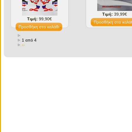
Τιμή:
39,99€
Τιμή:
99,90€
1 από 4
››