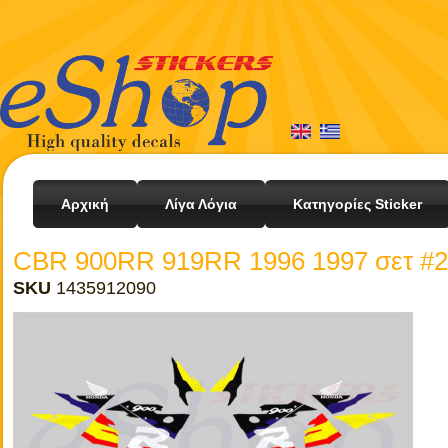
Αρχική
Λίγα Λόγια
Κατηγορίες Sticker
CBR 900RR 919RR 1996 1997 σετ #2
SKU
1435912090