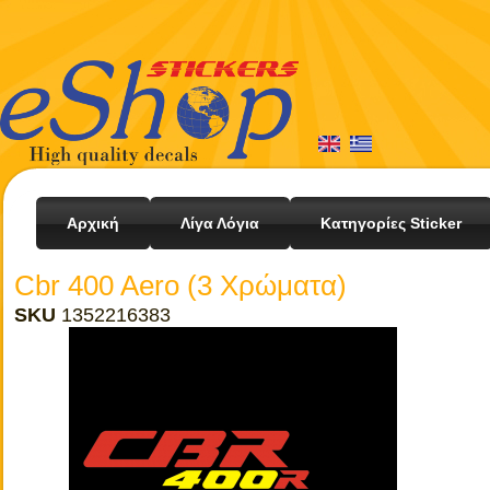
Αρχική
Λίγα Λόγια
Κατηγορίες Sticker
Cbr 400 Aero (3 Χρώματα)
SKU
1352216383