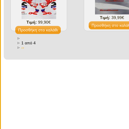
Τιμή:
39,99€
Τιμή:
99,90€
1 από 4
››