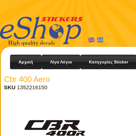
Αρχική
Λίγα Λόγια
Κατηγορίες Sticker
Cbr 400 Aero
SKU
1352216150