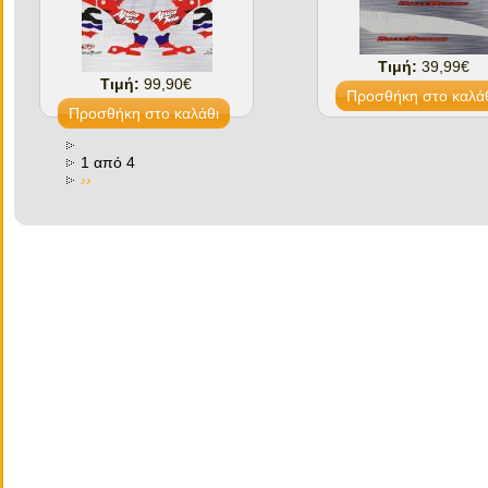
Τιμή:
39,99€
Τιμή:
99,90€
1 από 4
››