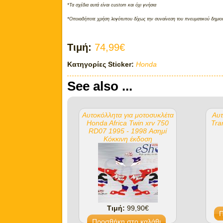
*Τα σχέδια αυτά είναι custom και όχι γνήσια
*Οποιαδήποτε χρήση λογότυπου δίχως την συναίνεση του πνευματικού δημιου
Τιμή:
74,99€
Κατηγορίες Sticker:
Honda
See also ...
Αυτοκόλλητα για μοτοσυκλέτα
Αυτ
Honda Africa Twin xrv 750
Tra
RD07 1995 - 1998 Ασημί
Κόκκινη έκδοση
Τιμή:
99,90€