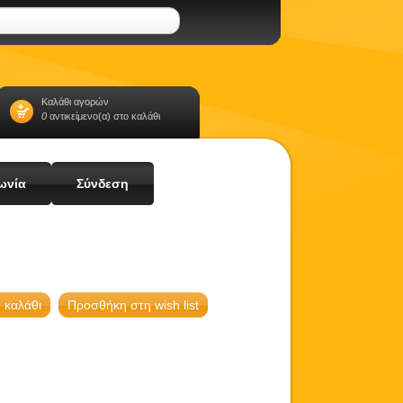
Καλάθι αγορών
0
αντικείμενο(α) στο καλάθι
ωνία
Σύνδεση