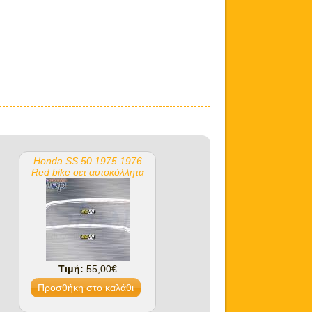
Honda SS 50 1975 1976
Red bike σετ αυτοκόλλητα
Τιμή:
55,00€