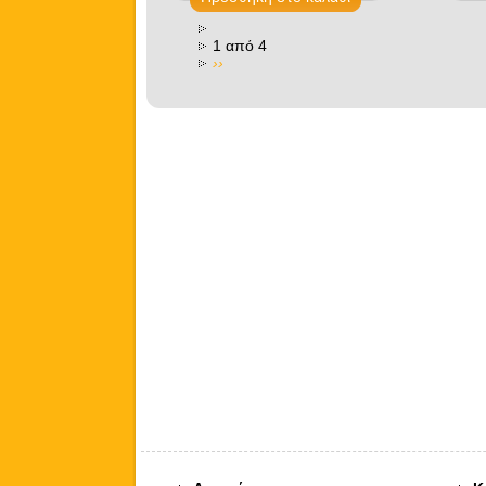
1 από 4
››