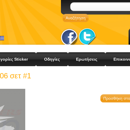
γορίες Sticker
Οδηγίες
Ερωτήσεις
Επικοιν
06 σετ #1