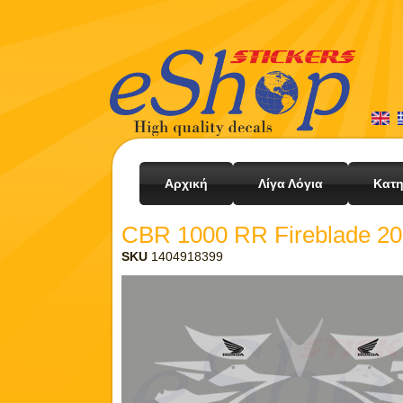
Αρχική
Λίγα Λόγια
Κατη
CBR 1000 RR Fireblade 20
SKU
1404918399